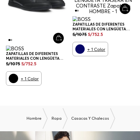
ZAPATILLAS DE DIFERENTES
MATERIALES CON LENGÜETA
TRASERA EN CONTRASTE
S/
1075
S/
752
.
5
ZAPATILLAS HOMBRE
+
1
Color
ZAPATILLAS DE DIFERENTES
MATERIALES CON LENGÜETA
TRASERA EN CONTRASTE
S/
1075
S/
752
.
5
ZAPATILLAS HOMBRE
+
1
Color
Hombre
Ropa
Casacas Y Chalecos