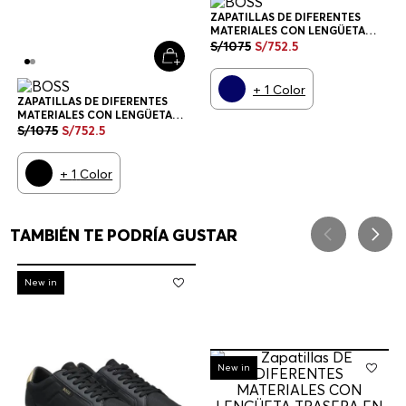
ZAPATILLAS DE DIFERENTES
MATERIALES CON LENGÜETA
TRASERA EN CONTRASTE
S/
1075
S/
752
.
5
ZAPATILLAS HOMBRE
+
1
Color
ZAPATILLAS DE DIFERENTES
MATERIALES CON LENGÜETA
TRASERA EN CONTRASTE
S/
1075
S/
752
.
5
ZAPATILLAS HOMBRE
+
1
Color
TAMBIÉN TE PODRÍA GUSTAR
-
30%
New in
-
30%
New in