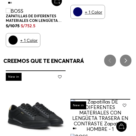
ZAPATILLAS HOMBRE
+
1
Color
ZAPATILLAS DE DIFERENTES
MATERIALES CON LENGÜETA
TRASERA EN CONTRASTE
S/
1075
S/
752
.
5
ZAPATILLAS HOMBRE
+
1
Color
CREEMOS QUE TE ENCANTARÁ
-
30%
New in
-
30%
New in