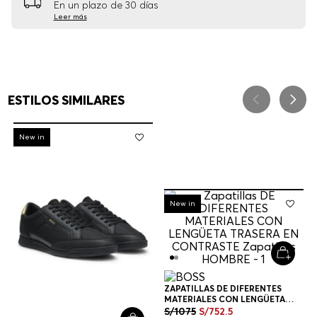
En un plazo de 30 días
Leer más
ESTILOS SIMILARES
-
30%
New in
-
30%
New in
ZAPATILLAS DE DIFERENTES
MATERIALES CON LENGÜETA
TRASERA EN CONTRASTE
S/
1075
S/
752
.
5