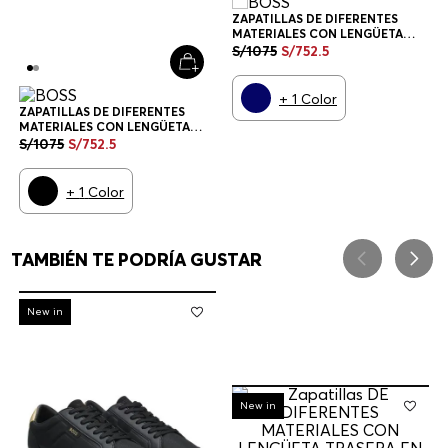
ZAPATILLAS DE DIFERENTES
MATERIALES CON LENGÜETA
TRASERA EN CONTRASTE
S/
1075
S/
752
.
5
ZAPATILLAS HOMBRE
+
1
Color
ZAPATILLAS DE DIFERENTES
MATERIALES CON LENGÜETA
TRASERA EN CONTRASTE
S/
1075
S/
752
.
5
ZAPATILLAS HOMBRE
+
1
Color
TAMBIÉN TE PODRÍA GUSTAR
-
30%
New in
-
30%
New in