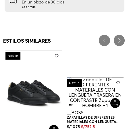
En un plazo de 30 días
Leer más
ESTILOS SIMILARES
-
30%
New in
-
30%
New in
ZAPATILLAS DE DIFERENTES
MATERIALES CON LENGÜETA
TRASERA EN CONTRASTE
S/
1075
S/
752
.
5