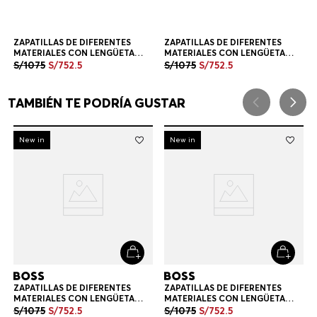
ZAPATILLAS DE DIFERENTES
MATERIALES CON LENGÜETA
TRASERA EN CONTRASTE
S/
1075
S/
752
.
5
ZAPATILLAS HOMBRE
+
1
Color
ZAPATILLAS DE DIFERENTES
MATERIALES CON LENGÜETA
TRASERA EN CONTRASTE
S/
1075
S/
752
.
5
ZAPATILLAS HOMBRE
+
1
Color
TAMBIÉN TE PODRÍA GUSTAR
-
30%
New in