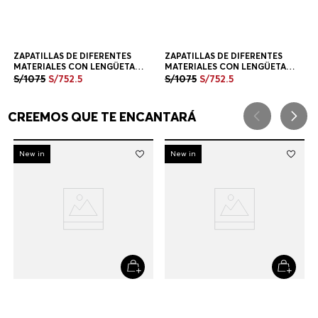
+
1
Color
ZAPATILLAS DE DIFERENTES
MATERIALES CON LENGÜETA
TRASERA EN CONTRASTE
S/
1075
S/
752
.
5
ZAPATILLAS HOMBRE
+
1
Color
CREEMOS QUE TE ENCANTARÁ
-
30%
New in
-
30%
New in