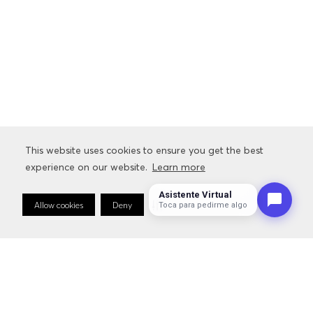
SUSCRÍBETE
NOVEDADES
SALE
CONTACTO
This website uses cookies to ensure you get the best
This website uses cookies to ensure you get the best
experience on our website.
experience on our website.
Learn more
Learn more
SERVICIOS
Asistente Virtual
Allow cookies
Allow cookies
Deny
Deny
Cookie Preferences
Cookie Preferences
Toca para pedirme algo
INFORMACIÓN RELACIONADA CON LA MARCA
SÍGUENOS: