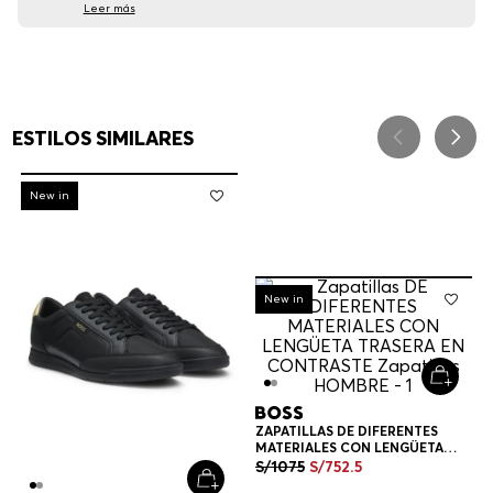
Leer más
ESTILOS SIMILARES
-
30%
New in
-
30%
New in
ZAPATILLAS DE DIFERENTES
MATERIALES CON LENGÜETA
TRASERA EN CONTRASTE
S/
1075
S/
752
.
5
ZAPATILLAS HOMBRE