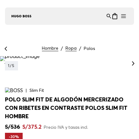
Asistente Virtual
−
⋮
en línea
Hombre
Ropa
Polos
1
/
5
Slim Fit
POLO SLIM FIT DE ALGODÓN MERCERIZADO
CON RIBETES EN CONTRASTE POLOS SLIM FIT
HOMBRE
S/
536
S/
375
.
2
Precio IVA y tasas incl.
-
30%