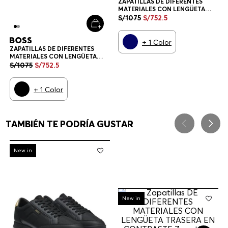
ZAPATILLAS DE DIFERENTES
MATERIALES CON LENGÜETA
TRASERA EN CONTRASTE
S/
1075
S/
752
.
5
ZAPATILLAS HOMBRE
+
1
Color
ZAPATILLAS DE DIFERENTES
MATERIALES CON LENGÜETA
TRASERA EN CONTRASTE
S/
1075
S/
752
.
5
ZAPATILLAS HOMBRE
+
1
Color
TAMBIÉN TE PODRÍA GUSTAR
-
30%
New in
-
30%
New in