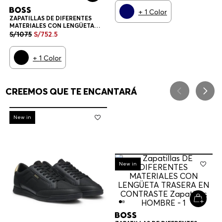
+
1
Color
ZAPATILLAS DE DIFERENTES
MATERIALES CON LENGÜETA
TRASERA EN CONTRASTE
S/
1075
S/
752
.
5
ZAPATILLAS HOMBRE
+
1
Color
CREEMOS QUE TE ENCANTARÁ
-
30%
New in
-
30%
New in