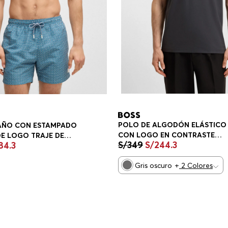
POLO DE ALGODÓN ELÁSTICO
BAÑO CON ESTAMPADO
CON LOGO EN CONTRASTE
 DE LOGO TRAJE DE
S/
349
S/
244
.
3
84
.
3
PLAYERA REGULAR FIT HOMBR
BRE
Gris oscuro
+
2
Colores