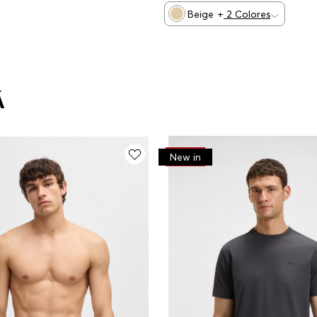
Beige
+
2
Colores
Á
-
30%
New in