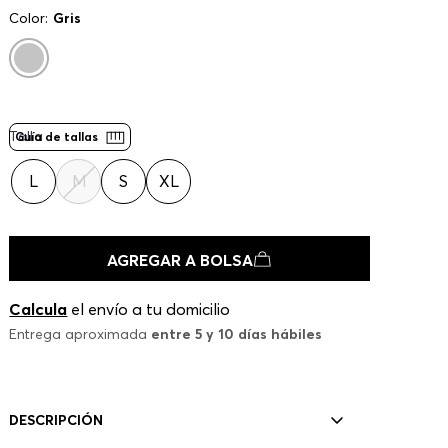
Color:
Gris
Talla
Guía de tallas
L
M
S
XL
AGREGAR A BOLSA
Calcula
el envío a tu domicilio
Entrega aproximada
entre 5 y 10 días hábiles
DESCRIPCIÓN