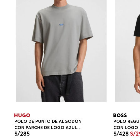
POLO DE PUNTO DE ALGODÓN
POLO REGU
CON PARCHE DE LOGO AZUL
CON LOGO 
S/
285
S/
428
S/
2
POLOS REGULAR FIT HOMBRE
REGULAR F