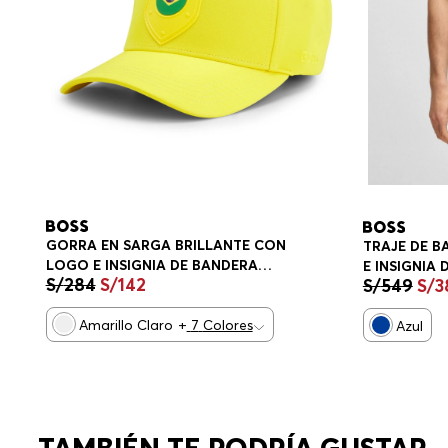
GORRA EN SARGA BRILLANTE CON
TRAJE DE 
LOGO E INSIGNIA DE BANDERA
E INSIGNIA
S/
284
S/
142
S/
549
S/
3
NACIONAL GORRA HOMBRE
BAÑO HOM
Amarillo Claro
+
7
Colores
Azul