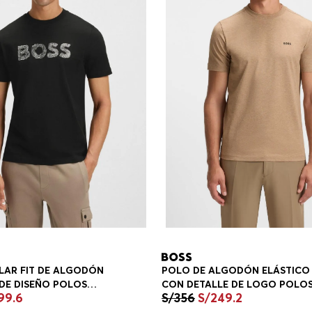
POLO DE ALGODÓN ELÁSTICO
LAR FIT DE ALGODÓN
CON DETALLE DE LOGO POLO
DE DISEÑO POLOS
S/
356
S/
249
.
2
99
.
6
REGULAR FIT HOMBRE
IT HOMBRE