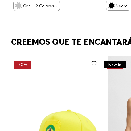
Gris
+
2
Colores
Negro
CREEMOS QUE TE ENCANTAR
-
50%
-
30%
New in