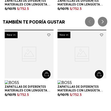
-
30%
New in
ZAPATILLAS DE DIFERENTES
MATERIALES CON LENGÜETA
TRASERA EN CONTRASTE
S/
1075
S/
752
.
5
ZAPATILLAS HOMBRE
+
1
Color
ZAPATILLAS DE DIFERENTES
MATERIALES CON LENGÜETA
TRASERA EN CONTRASTE
S/
1075
S/
752
.
5
ZAPATILLAS HOMBRE
+
1
Color
TAMBIÉN TE PODRÍA GUSTAR