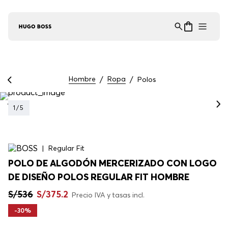
Asistente Virtual
−
⋮
en línea
Hombre
Ropa
Polos
1
/
5
Regular Fit
POLO DE ALGODÓN MERCERIZADO CON LOGO
DE DISEÑO POLOS REGULAR FIT HOMBRE
S/
536
S/
375
.
2
Precio IVA y tasas incl.
-
30%