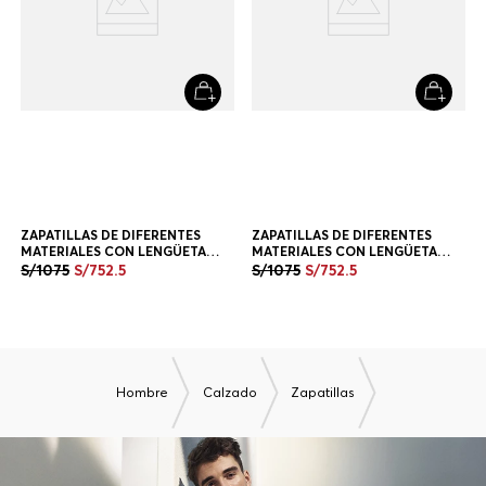
ZAPATILLAS DE DIFERENTES
MATERIALES CON LENGÜETA
TRASERA EN CONTRASTE
S/
1075
S/
752
.
5
ZAPATILLAS HOMBRE
+
1
Color
ZAPATILLAS DE DIFERENTES
MATERIALES CON LENGÜETA
TRASERA EN CONTRASTE
S/
1075
S/
752
.
5
ZAPATILLAS HOMBRE
+
1
Color
TAMBIÉN TE PODRÍA GUSTAR
-
30%
New in
-
30%
New in