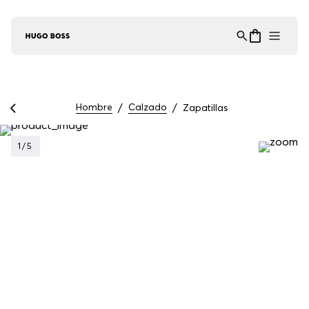
Asistente Virtual
−
⋮
en línea
Hombre
Calzado
Zapatillas
1
/
5