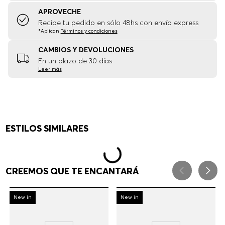
APROVECHE
Recibe tu pedido en sólo 48hs con envío express
*Aplican
Términos y condiciones
CAMBIOS Y DEVOLUCIONES
En un plazo de 30 días
Leer más
ESTILOS SIMILARES
-
30%
New in
-
30%
New in