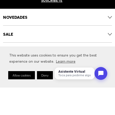
SUSCRÍBETE
NOVEDADES
SALE
CONTACTO
This website uses cookies to ensure you get the best
This website uses cookies to ensure you get the best
experience on our website.
experience on our website.
Learn more
Learn more
SERVICIOS
Asistente Virtual
Allow cookies
Allow cookies
Deny
Deny
Cookie Preferences
Cookie Preferences
Toca para pedirme algo
INFORMACIÓN RELACIONADA CON LA MARCA
SÍGUENOS: