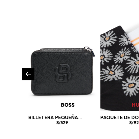
BILLETERA PEQUEÑA
PAQUETE DE DO
GRANULADA CON
S/
529
MEDIAS CORTO
S/
92
MONOGRAMA DOUBLE B
ALGODÓN MEDI
BILLETERA MUJER