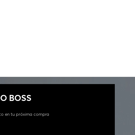
FIT MUJER
GO BOSS
to en tu próxima compra