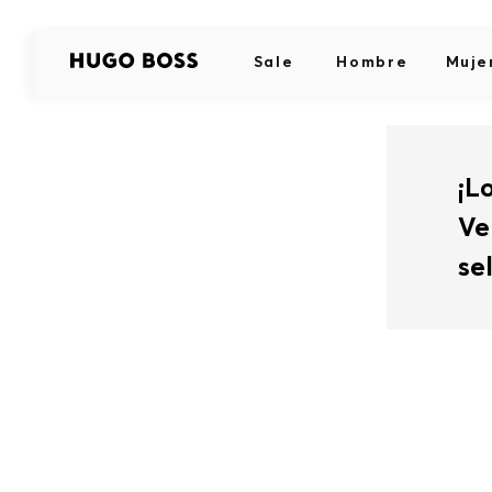
Sale
Hombre
Muje
¡L
Ve
se