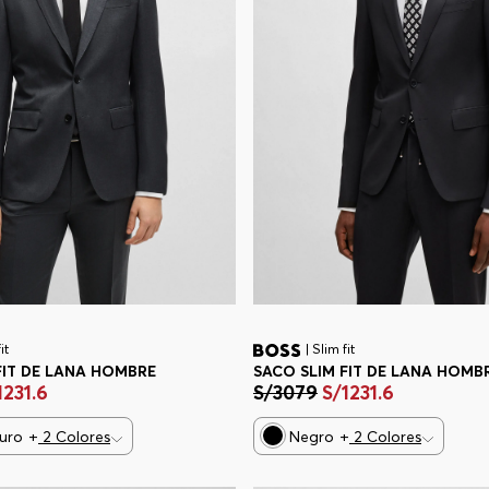
it
| Slim fit
FIT DE LANA HOMBRE
SACO SLIM FIT DE LANA HOMB
1231
.
6
S/
3079
S/
1231
.
6
curo
+
2
Colores
Negro
+
2
Colores