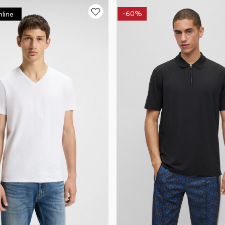
-
60%
nline