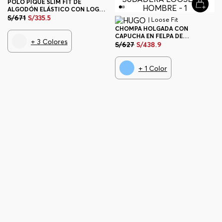
POLO PIQUÉ SLIM FIT DE
ALGODÓN ELÁSTICO CON LOGO
HOMBRE
S/
671
S/
335
.
5
| Loose Fit
CHOMPA HOLGADA CON
CAPUCHA EN FELPA DE
+
3
Colores
ALGODÓN CON DETALLES DE
S/
627
S/
438
.
9
LOGO SUDADERA LOOSE FIT
HOMBRE
+
1
Color