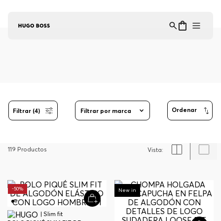
Asistente Virtual
−
⋮
en línea
Filtrar (4)
Filtrar por marca
119
Productos
-
50%
-
30%
New in
| Slim fit