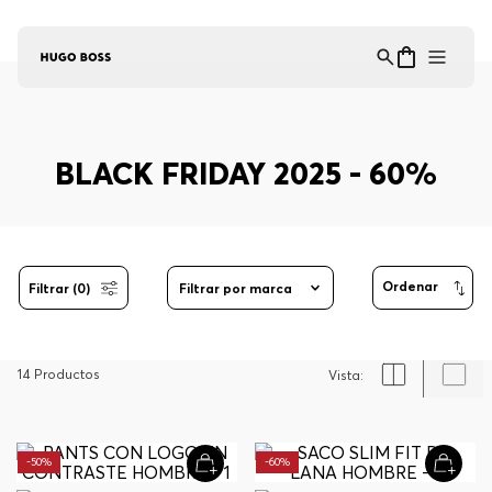
Asistente Virtual
−
⋮
en línea
BLACK FRIDAY 2025 - 60%
Filtrar (0)
Filtrar por marca
14
Productos
-
50%
-
60%